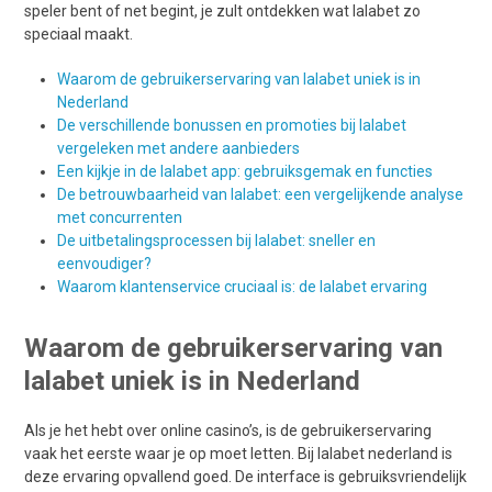
speler bent of net begint, je zult ontdekken wat lalabet zo
speciaal maakt.
Waarom de gebruikerservaring van lalabet uniek is in
Nederland
De verschillende bonussen en promoties bij lalabet
vergeleken met andere aanbieders
Een kijkje in de lalabet app: gebruiksgemak en functies
De betrouwbaarheid van lalabet: een vergelijkende analyse
met concurrenten
De uitbetalingsprocessen bij lalabet: sneller en
eenvoudiger?
Waarom klantenservice cruciaal is: de lalabet ervaring
Waarom de gebruikerservaring van
lalabet uniek is in Nederland
Als je het hebt over online casino’s, is de gebruikerservaring
vaak het eerste waar je op moet letten. Bij lalabet nederland is
deze ervaring opvallend goed. De interface is gebruiksvriendelijk