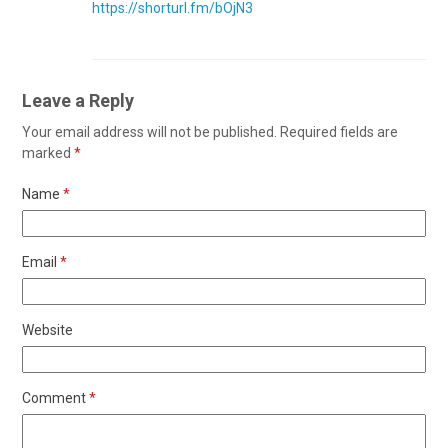
https://shorturl.fm/bOjN3
Leave a Reply
Your email address will not be published.
Required fields are
marked
*
Name
*
Email
*
Website
Comment
*