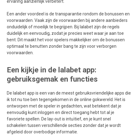
ervaring aanzienlijk verbetert.
Een ander voordeel is de transparantie rondom de bonussen en
voorwaarden. Vaak zijn de voorwaarden bij andere aanbieders
onduidelijk of moeilijk te begrijpen. Bij lalabet zijn de regels
duidelijk en eenvoudig, zodat je precies weet waar je aan toe
bent. Dit maakt het voor spelers makkelijker om de bonussen
optimaal te benutten zonder bang te zijn voor verborgen
voorwaarden.
Een kijkje in de lalabet app:
gebruiksgemak en functies
De lalabet app is een van de meest gebruiksvriendelijke apps die
ik tot nu toe ben tegengekomen in de online gokwereld. Het is
ontworpen met de speler in gedachten, wat betekent dat je
eenvoudig kunt inloggen en direct toegang hebt tot al je
favoriete spellen. De lay-out is intuïtief, en je kunt snel
schakelen tussen verschillende secties zonder dat je wordt
afgeleid door overbodige informatie.