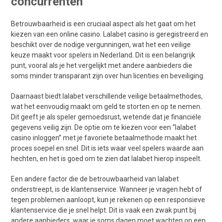
concurrenten
Betrouwbaarheid is een cruciaal aspect als het gaat om het
kiezen van een online casino. Lalabet casino is geregistreerd en
beschikt over de nodige vergunningen, wat het een veilige
keuze maakt voor spelers in Nederland. Dit is een belangrijk
punt, vooral als je het vergelijkt met andere aanbieders die
soms minder transparant zijn over hun licenties en beveiliging.
Daarnaast biedt lalabet verschillende veilige betaalmethodes,
wat het eenvoudig maakt om geld te storten en op te nemen.
Dit geeft je als speler gemoedsrust, wetende dat je financiële
gegevens veilig zijn. De optie om te kiezen voor een “lalabet
casino inloggen” met je favoriete betaalmethode maakt het
proces soepel en snel. Dit is iets waar veel spelers waarde aan
hechten, en het is goed om te zien dat lalabet hierop inspeelt.
Een andere factor die de betrouwbaarheid van lalabet
onderstreept, is de klantenservice. Wanneer je vragen hebt of
tegen problemen aanloopt, kun je rekenen op een responsieve
klantenservice die je snel helpt. Dit is vaak een zwak punt bij
andere aanbieders, waar je soms dagen moet wachten op een