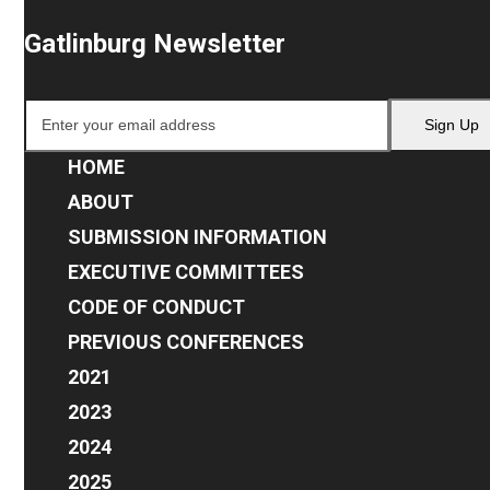
Gatlinburg Newsletter
Enter
Sign Up
your
email
HOME
address
ABOUT
SUBMISSION INFORMATION
EXECUTIVE COMMITTEES
CODE OF CONDUCT
PREVIOUS CONFERENCES
2021
2023
2024
2025