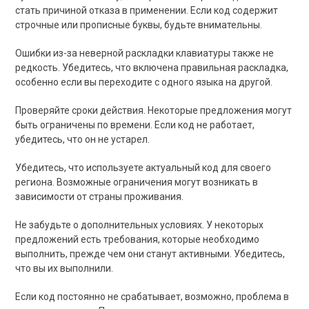
стать причиной отказа в применении. Если код содержит
строчные или прописные буквы, будьте внимательны.
Ошибки из-за неверной раскладки клавиатуры также не
редкость. Убедитесь, что включена правильная раскладка,
особенно если вы переходите с одного языка на другой.
Проверяйте сроки действия. Некоторые предложения могут
быть ограничены по времени. Если код не работает,
убедитесь, что он не устарел.
Убедитесь, что используете актуальный код для своего
региона. Возможные ограничения могут возникать в
зависимости от страны проживания.
Не забудьте о дополнительных условиях. У некоторых
предложений есть требования, которые необходимо
выполнить, прежде чем они станут активными. Убедитесь,
что вы их выполнили.
Если код постоянно не срабатывает, возможно, проблема в