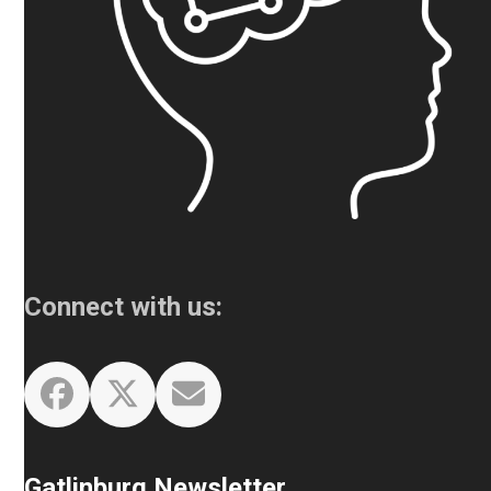
Connect with us:
Facebook
Twitter
Email
Gatlinburg Newsletter