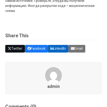
самом источнике. Проверьте, откуда вы получили
информацию. Иногда раскрытие кода – мошенническая
схема.
Share This
Twitter
Facebook
LinkedIn
Email
admin
Comments (0)