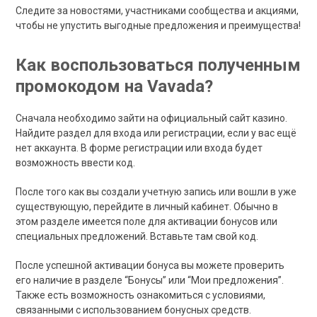
Следите за новостями, участниками сообщества и акциями,
чтобы не упустить выгодные предложения и преимущества!
Как воспользоваться полученным
промокодом на Vavada?
Сначала необходимо зайти на официальный сайт казино.
Найдите раздел для входа или регистрации, если у вас ещё
нет аккаунта. В форме регистрации или входа будет
возможность ввести код.
После того как вы создали учетную запись или вошли в уже
существующую, перейдите в личный кабинет. Обычно в
этом разделе имеется поле для активации бонусов или
специальных предложений. Вставьте там свой код.
После успешной активации бонуса вы можете проверить
его наличие в разделе “Бонусы” или “Мои предложения”.
Также есть возможность ознакомиться с условиями,
связанными с использованием бонусных средств.