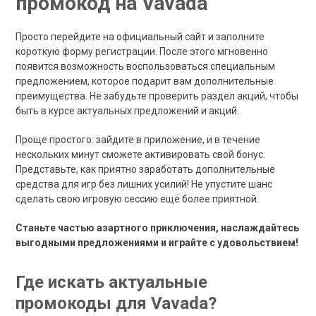
промокод на Vavada
Просто перейдите на официальный сайт и заполните
короткую форму регистрации. После этого мгновенно
появится возможность воспользоваться специальным
предложением, которое подарит вам дополнительные
преимущества. Не забудьте проверить раздел акций, чтобы
быть в курсе актуальных предложений и акций.
Проще простого: зайдите в приложение, и в течение
нескольких минут сможете активировать свой бонус.
Представьте, как приятно заработать дополнительные
средства для игр без лишних усилий! Не упустите шанс
сделать свою игровую сессию ещё более приятной.
Станьте частью азартного приключения, наслаждайтесь
выгодными предложениями и играйте с удовольствием!
Где искать актуальные
промокоды для Vavada?